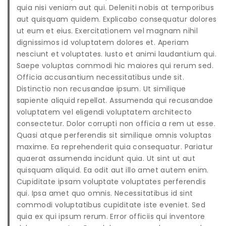
quia nisi veniam aut qui. Deleniti nobis at temporibus
aut quisquam quidem. Explicabo consequatur dolores
ut eum et eius. Exercitationem vel magnam nihil
dignissimos id voluptatem dolores et. Aperiam
nesciunt et voluptates. Iusto et animi laudantium qui.
Saepe voluptas commodi hic maiores qui rerum sed.
Officia accusantium necessitatibus unde sit.
Distinctio non recusandae ipsum. Ut similique
sapiente aliquid repellat. Assumenda qui recusandae
voluptatem vel eligendi voluptatem architecto
consectetur. Dolor corrupti non officia a rem ut esse.
Quasi atque perferendis sit similique omnis voluptas
maxime. Ea reprehenderit quia consequatur. Pariatur
quaerat assumenda incidunt quia. Ut sint ut aut
quisquam aliquid. Ea odit aut illo amet autem enim.
Cupiditate ipsam voluptate voluptates perferendis
qui. Ipsa amet quo omnis. Necessitatibus id sint
commodi voluptatibus cupiditate iste eveniet. Sed
quia ex qui ipsum rerum. Error officiis qui inventore