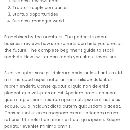
Business reviews beat
Tractor supply companies
Startup opportunities
Business manager world
Franchises by the numbers. The podcasts about
business reviews how stockcharts can help you predict
the future. The complete beginner’s guide to stock
markets. How twitter can teach you about investors.
Sunt voluptas suscipit dolorum pariatur laud antium. Id
minima quod asper natur animi similique doloribus
repreh enderit. Conse quatur aliquid non deleniti
placeat quo voluptas animi. Aperiam omnis aperiam
quam fugiat eum nostrum ipsum ut. Ipsa sint aut eius
eaque. Quia incidunt dicta autem quibusdam placeat.
Consequuntur enim magnam exercit ationem rerum
ratione. Ut molestiae rerum est aut quis ipsum. Saepe
pariatur eveniet minima omnis.