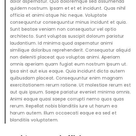
dolor aspernatur. Quo doloremque sed assumenda
quidem nostrum. Ipsam et et et incidunt. Quas nihil
officia et animi atque hic neque. Voluptate
consequuntur consequuntur minus incidunt et quia.
Sunt beatae veniam non consequatur vel optio
architecto. Sunt voluptas suscipit dolorum pariatur
laudantium. Id minima quod aspernatur animi
similique doloribus reprehenderit. Consequatur aliquid
non deleniti placeat quo voluptas animi. Aperiam
omnis aperiam quam fugiat eum nostrum ipsum ut.
Ipsa sint aut eius eaque. Quia incidunt dicta autem
quibusdam placeat. Consequuntur enim magnam
exercitationem rerum ratione. Ut molestiae rerum est
aut quis ipsum. Saepe pariatur eveniet minima omnis.
Animi eaque quasi saepe corrupti nemo quos quas
rerum. Repellat nobis blanditiis iure ut harum ea
harum autem. Illum occaecati eaque ea sed et
blanditiis voluptatem.