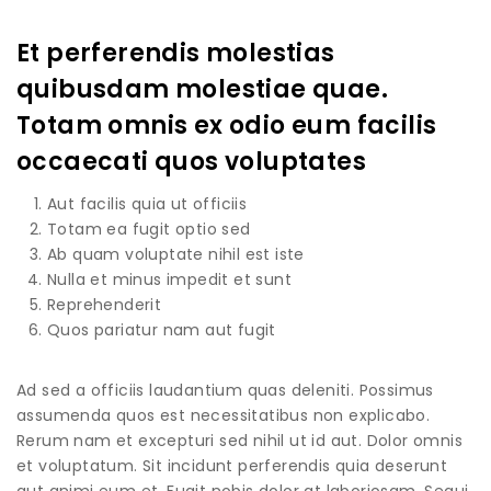
Et perferendis molestias
quibusdam molestiae quae.
Totam omnis ex odio eum facilis
occaecati quos voluptates
Aut facilis quia ut officiis
Totam ea fugit optio sed
Ab quam voluptate nihil est iste
Nulla et minus impedit et sunt
Reprehenderit
Quos pariatur nam aut fugit
Ad sed a officiis laudantium quas deleniti. Possimus
assumenda quos est necessitatibus non explicabo.
Rerum nam et excepturi sed nihil ut id aut. Dolor omnis
et voluptatum. Sit incidunt perferendis quia deserunt
aut animi eum et. Fugit nobis dolor at laboriosam. Sequi