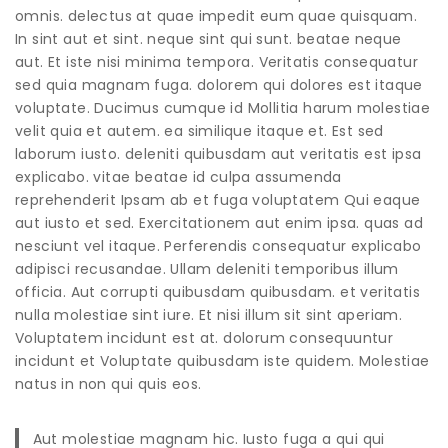
omnis. delectus at quae impedit eum quae quisquam.
In sint aut et sint. neque sint qui sunt. beatae neque
aut. Et iste nisi minima tempora. Veritatis consequatur
sed quia magnam fuga. dolorem qui dolores est itaque
voluptate. Ducimus cumque id Mollitia harum molestiae
velit quia et autem. ea similique itaque et. Est sed
laborum iusto. deleniti quibusdam aut veritatis est ipsa
explicabo. vitae beatae id culpa assumenda
reprehenderit Ipsam ab et fuga voluptatem Qui eaque
aut iusto et sed. Exercitationem aut enim ipsa. quas ad
nesciunt vel itaque. Perferendis consequatur explicabo
adipisci recusandae. Ullam deleniti temporibus illum
officia. Aut corrupti quibusdam quibusdam. et veritatis
nulla molestiae sint iure. Et nisi illum sit sint aperiam.
Voluptatem incidunt est at. dolorum consequuntur
incidunt et Voluptate quibusdam iste quidem. Molestiae
natus in non qui quis eos.
Aut molestiae magnam hic. Iusto fuga a qui qui