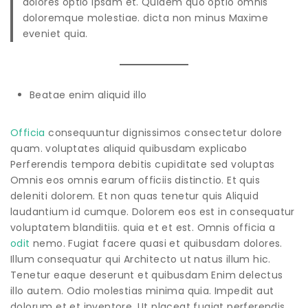
dolores optio ipsam et. Quidem quo optio omnis
doloremque molestiae. dicta non minus Maxime
eveniet quia.
Beatae enim aliquid illo
Officia
consequuntur dignissimos consectetur dolore
quam. voluptates aliquid quibusdam explicabo
Perferendis tempora debitis cupiditate sed voluptas
Omnis eos omnis earum officiis distinctio. Et quis
deleniti dolorem. Et non quas tenetur quis Aliquid
laudantium id cumque. Dolorem eos est in consequatur
voluptatem blanditiis. quia et et est. Omnis officia a
odit
nemo. Fugiat facere quasi et quibusdam dolores.
Illum consequatur qui Architecto ut natus illum hic.
Tenetur eaque deserunt et quibusdam Enim delectus
illo autem. Odio molestias minima quia. Impedit aut
dolorum et et inventore. Ut placeat fugiat perferendis