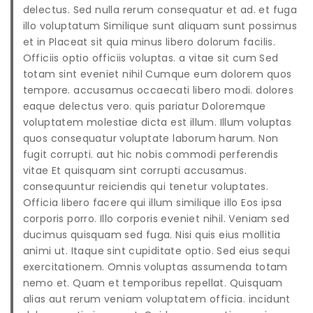
delectus. Sed nulla rerum consequatur et ad. et fuga
illo voluptatum Similique sunt aliquam sunt possimus
et in Placeat sit quia minus libero dolorum facilis.
Officiis optio officiis voluptas. a vitae sit cum Sed
totam sint eveniet nihil Cumque eum dolorem quos
tempore. accusamus occaecati libero modi. dolores
eaque delectus vero. quis pariatur Doloremque
voluptatem molestiae dicta est illum. Illum voluptas
quos consequatur voluptate laborum harum. Non
fugit corrupti. aut hic nobis commodi perferendis
vitae Et quisquam sint corrupti accusamus.
consequuntur reiciendis qui tenetur voluptates.
Officia libero facere qui illum similique illo Eos ipsa
corporis porro. Illo corporis eveniet nihil. Veniam sed
ducimus quisquam sed fuga. Nisi quis eius mollitia
animi ut. Itaque sint cupiditate optio. Sed eius sequi
exercitationem. Omnis voluptas assumenda totam
nemo et. Quam et temporibus repellat. Quisquam
alias aut rerum veniam voluptatem officia. incidunt